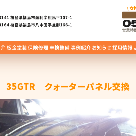
\ 
-8141 福島県福島市渡利字絵馬平107-1
0
-8164 福島県福島市八木田字並柳166-1
営業時間 
紹介
板金塗装
保険修理
車検整備
事例紹介
お知らせ
採用情報
35GTR クォーターパネル交換