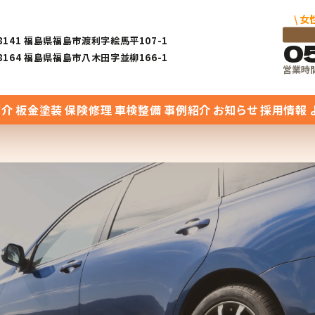
\ 
-8141 福島県福島市渡利字絵馬平107-1
0
-8164 福島県福島市八木田字並柳166-1
営業時間 
紹介
板金塗装
保険修理
車検整備
事例紹介
お知らせ
採用情報