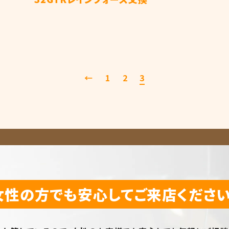
←
1
2
3
女性の方でも安心して
ご来店ください