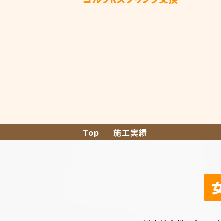
投
稿
ナ
ビ
Top
施工実績
ゲ
ー
シ
ョ
ン