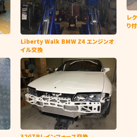
レ
り
Liberty Walk BMW Z4 エンジンオ
イル交換
32GTRレインフォース交換